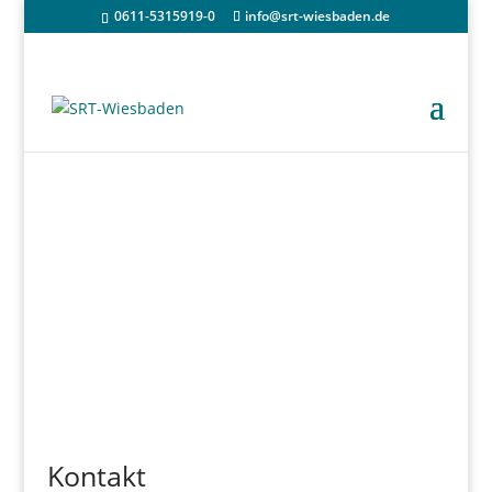
0611-5315919-0
info@srt-wiesbaden.de
SRT Home
/
Kontakt
Kontakt