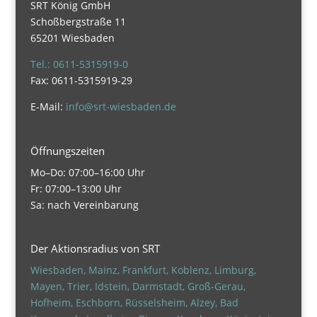
SRT König GmbH
s
Schoßbergstraße 11
s
65201 Wiesbaden
e
d
Tel.: 0611-5315919-0
i
Fax: 0611-5315919-29
e
s
E-Mail:
info@srt-wiesbaden.de
e
s
Öffnungszeiten
F
e
Mo–Do: 07:00–16:00 Uhr
l
Fr: 07:00–13:00 Uhr
d
Sa: nach Vereinbarung
l
e
Der Aktionsradius von SRT
e
r
Wiesbaden, Mainz, Frankfurt, Koblenz, Limburg,
.
Mayen, Trier, Idstein, Darmstadt, Groß-Gerau,
Hofheim, Eschborn, Rüsselsheim, Alzey, Bad