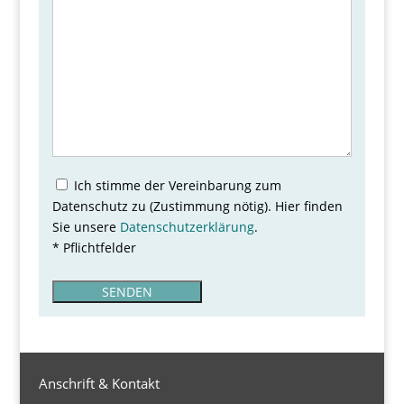
d
l
e
e
r
.
Ich stimme der Vereinbarung zum
Datenschutz zu (Zustimmung nötig). Hier finden
Sie unsere
Datenschutzerklärung
.
* Pflichtfelder
B
i
t
t
e
l
Anschrift & Kontakt
a