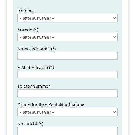
B
i
Ich bin…
t
t
Anrede (*)
e
l
a
Name, Vorname (*)
s
s
e
E-Mail-Adresse (*)
d
i
Telefonnummer
e
s
e
Grund für Ihre Kontaktaufnahme
s
F
e
Nachricht (*)
l