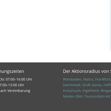
nungszeiten
Der Aktionsradius von
o: 07:00–16:00 Uhr
Wiesbaden, Mainz, Frankfurt,
07:00–13:00 Uhr
Darmstadt, Groß-Gerau, Hofh
nach Vereinbarung
Kreuznach, Ingelheim, Binge
Nieder-Olm, Taunusstein etc