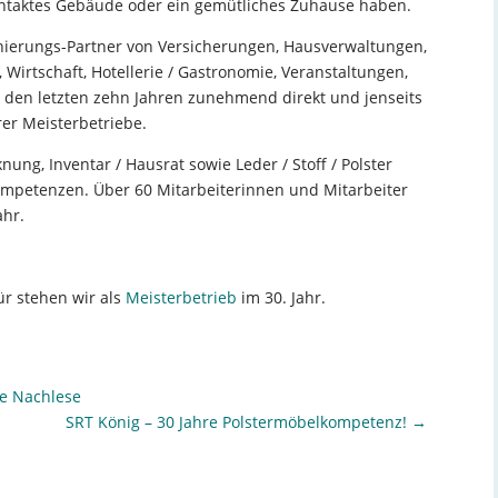
intaktes Gebäude oder ein gemütliches Zuhause haben.
anierungs-Partner von Versicherungen, Hausverwaltungen,
 Wirtschaft, Hotellerie / Gastronomie, Veranstaltungen,
n den letzten zehn Jahren zunehmend direkt und jenseits
rer Meisterbetriebe.
ung, Inventar / Hausrat sowie Leder / Stoff / Polster
mpetenzen. Über 60 Mitarbeiterinnen und Mitarbeiter
ahr.
ür stehen wir als
Meisterbetrieb
im 30. Jahr.
ne Nachlese
SRT König – 30 Jahre Polstermöbelkompetenz!
→