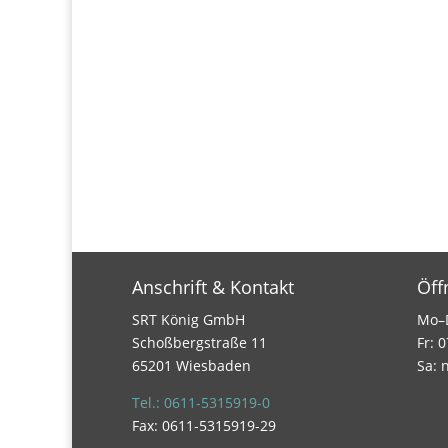
Anschrift & Kontakt
Öff
SRT König GmbH
Mo–D
Schoßbergstraße 11
Fr: 
65201 Wiesbaden
Sa: 
Tel.: 0611-5315919-0
Fax: 0611-5315919-29