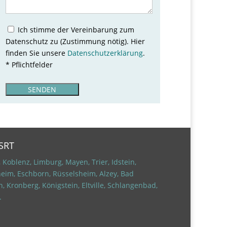
l
e
e
Ich stimme der Vereinbarung zum
r
Datenschutz zu (Zustimmung nötig). Hier
.
finden Sie unsere
Datenschutzerklärung
.
* Pflichtfelder
B
i
t
t
e
l
 SRT
a
s
 Koblenz, Limburg, Mayen, Trier, Idstein,
s
eim, Eschborn, Rüsselsheim, Alzey, Bad
e
n, Kronberg, Königstein,
Eltville,
Schlangenbad,
d
.
i
e